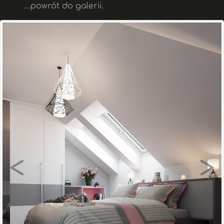
...powrót do galerii.
<
>